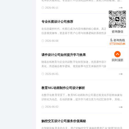
化率的关键角色。专业设计不仅强化品牌调性，更助力内容破圈。选择
具备创意实力、高效交付与真实案例的合作伙伴，是创作者与企业实现
2026-06-11
视觉差异化的重
专业长图设计公司推荐
在信息爆炸时代，长图已成为内容传播的核心载体。真正有效的美化不
仅是视觉修饰，更是基于用户心理与传播逻辑的系统性设计策略，涵盖
色彩、排版、图像质感与动效运用。通过品牌人格化、动态叙事与行为
咨询热线
2026-06-08
引导等创新玩法
17723342546
课件设计公司如何提升学习效果
回到顶部
随着在线教育与企业内训数字化转型加速，优质课件设计不再只是视觉
美化，而是融合教学逻辑、视觉叙事与交互体验的学习旅程设计。专业
课件设计公司通过定制化服务提升课程完成率与知识转化率，助力企业
2026-06-05
实现培训效能质
教育MG动画制作公司设计解析
在数字化教育背景下，教育MG动画制作公司通过视觉化手段将抽象知
识转化为动态、生动的影像，提升学习者注意力与记忆留存率。其核心
在于基于认知规律的视觉叙事设计，融合色彩、节奏与信息层级布局，
2026-06-02
实现知识高效传
触控交互设计公司服务价值揭秘
在智能设备普及的今天，用户对触控交互体验的要求已从‘能用’转向流