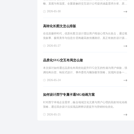
畅、直观与有温度。全案级触控交互设计公司提供涵盖需求分析、原型
设计、动效实现、跨平台适配及迭代优化的系统性服务，助力品牌构建
2026-05-30
可持续的用户
高转化长图文怎么排版
在信息爆炸时代，优质长图文设计需以用户阅读心理为出发点，通过视
觉叙事、极简美学与信息分层构建高效传播路径。真正有效的设计源于
清晰的理念指导，而非单纯追求美观。我们专注为品牌打造高转化率的
2026-05-27
长图文内容，助
品质化SVG交互布局怎么做
本文探讨如何通过品质化布局优化提升SVG交互的性能与用户体验，强
调结构分层、响应式设计、事件委托与懒加载等策略，实现跨设备一致
的流畅体验，助力企业官网与电商平台在数字化竞争中脱颖而出。
2026-05-24
如何设计西宁专属卡通MG动画方案
针对西宁本地企业需求，融合地域文化元素与用户心理的高效转化动画
策略，通过四步设计法实现品牌辨识度提升与营销转化优化。
2026-05-21